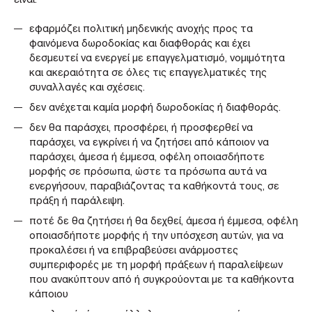
είναι:
εφαρμόζει πολιτική μηδενικής ανοχής προς τα
φαινόμενα δωροδοκίας και διαφθοράς και έχει
δεσμευτεί να ενεργεί με επαγγελματισμό, νομιμότητα
και ακεραιότητα σε όλες τις επαγγελματικές της
συναλλαγές και σχέσεις.
δεν ανέχεται καμία μορφή δωροδοκίας ή διαφθοράς.
δεν θα παράσχει, προσφέρει, ή προσφερθεί να
παράσχει, να εγκρίνει ή να ζητήσει από κάποιον να
παράσχει, άμεσα ή έμμεσα, οφέλη οποιασδήποτε
μορφής σε πρόσωπα, ώστε τα πρόσωπα αυτά να
ενεργήσουν, παραβιάζοντας τα καθήκοντά τους, σε
πράξη ή παράλειψη.
ποτέ δε θα ζητήσει ή θα δεχθεί, άμεσα ή έμμεσα, οφέλη
οποιασδήποτε μορφής ή την υπόσχεση αυτών, για να
προκαλέσει ή να επιβραβεύσει ανάρμοστες
συμπεριφορές με τη μορφή πράξεων ή παραλείψεων
που ανακύπτουν από ή συγκρούονται με τα καθήκοντα
κάποιου