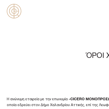
Skip
to
W
content
ΌΡΟΙ 
CICERO ΜΟΝΟΠΡΟΣΩ
Η ανώνυμη εταιρεία με την επωνυμία «
οποία εδρεύει στoν Δήμο Χαλανδρίου Αττικής, επί της Λεωφόρ