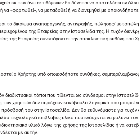
χείο εκ των άνω εκτιθέμενων δε δύναται να αποτελέσει εν όλω ή
 να «φορτωθεί», να μεταδοθεί ή να διανεμηθεί με οποιονδήποτε
εται το δικαίωμα αναπαραγωγής, αντιγραφής, πώλησης/ μεταπώλη
ριεχομένου της Εταιρείας στην Ιστοσελίδα της. Η τυχόν διενέρ
ησίας της Εταιρείας συνεπάγονται την αποκλειστική ευθύνη του
υποστεί ο Χρήστης υπό οποιεσδήποτε συνθήκες, συμπεριλαμβαν
χόν διαδικτυακοί τόποι που τίθενται ως σύνδεσμοι στην Ιστοσελίδ
ση των χρηστών δεν περιέχουν κακόβουλο λογισμικό που μπορεί 
ν πρόσβασή του στην Ιστοσελίδα. Δεν θα ευθυνόμαστε για τυχόν
λλο τεχνολογικά επιβλαβές υλικό που ενδέχεται να μολύνει τον
διοκτησιακό υλικό λόγω της χρήσης της Ιστοσελίδας ή να κατε
νδέεται με αυτήν.