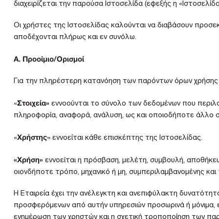
διαχειρίζεται την παρούσα Ιστοσελίδα (εφεξής η «Ιστοσελί
Οι χρήστες της Ιστοσελίδας καλούνται να διαβάσουν προσε
αποδέχονται πλήρως και εν συνόλω.
Α. Προοίμιο/Ορισμοί
Για την πληρέστερη κατανόηση των παρόντων όρων χρήσης δέ
Στοιχεία»
«
εννοούνται το σύνολο των δεδομένων που περιλα
πληροφορία, αναφορά, ανάλυση, ως και οποιοδήποτε άλλο στ
Χρήστης
«
» εννοείται κάθε επισκέπτης της Ιστοσελίδας.
«Χρήση»
εννοείται η πρόσβαση, μελέτη, συμβουλή, αποθήκευ
οιονδήποτε τρόπο, μηχανικό ή μη, συμπεριλαμβανομένης και
Η Εταιρεία έχει την ανέλεγκτη και ανεπιφύλακτη δυνατότητ
προσφερόμενων από αυτήν υπηρεσιών προσωρινά ή μόνιμα, εν 
ενημέρωση των χρηστών και η σχετική τροποποίηση των πα