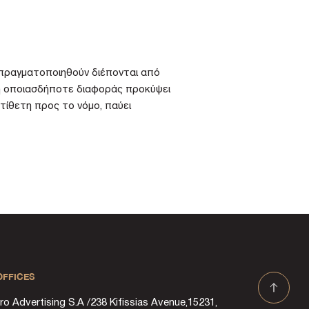
 πραγματοποιηθούν διέπονται από
υση οποιασδήποτε διαφοράς προκύψει
ίθετη προς το νόμο, παύει
OFFICES
ro Advertising S.A / 238 Kifissias Avenue, 15231,