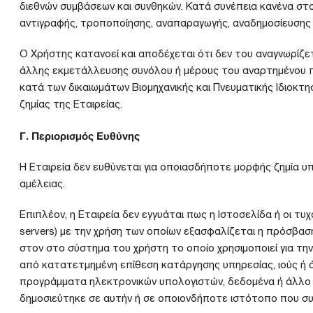
διεθνών συμβάσεων και συνθηκών. Κατά συνέπεια κανένα στοι
αντιγραφής, τροποποίησης, αναπαραγωγής, αναδημοσίευσης ή
Ο Χρήστης κατανοεί και αποδέχεται ότι δεν του αναγνωρίζ
άλλης εκμετάλλευσης συνόλου ή μέρους του αναρτημένου πε
κατά των δικαιωμάτων Βιομηχανικής και Πνευματικής Ιδιοκτ
ζημίας της Εταιρείας.
Γ. Περιορισμός Ευθύνης
Η Εταιρεία δεν ευθύνεται για οποιασδήποτε μορφής ζημία 
αμέλειας.
Επιπλέον, η Εταιρεία δεν εγγυάται πως η Ιστοσελίδα ή οι τυ
servers) με την χρήση των οποίων εξασφαλίζεται η πρόσβα
στον στο σύστημα του χρήστη το οποίο χρησιμοποιεί για τη
από κατατετμημένη επίθεση κατάργησης υπηρεσίας, ιούς ή ά
προγράμματα ηλεκτρονικών υπολογιστών, δεδομένα ή άλλο ι
δημοσιεύτηκε σε αυτήν ή σε οποιονδήποτε ιστότοπο που συ