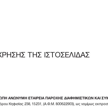
HO WE ARE
WHY WE DO IT
WHAT WE OFFER
WHAT WE’VE MADE HAPPEN
ΧΡΗΣΗΣ ΤΗΣ ΙΣΤΟΣΕΛΙΔΑΣ
ΠΗ ΑΝΩΝΥΜΗ ΕΤΑΙΡΕΙΑ ΠΑΡΟΧΗΣ ΔΙΑΦΗΜΙΣΤΙΚΩΝ ΚΑΙ Σ
ου Κηφισίας 238, 15231, (Α.Φ.Μ. 800622903), ως νομίμως εκπροσω