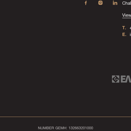
Chal
Vie
T.
+
E.
i
NUMBER GEMH: 132663201000