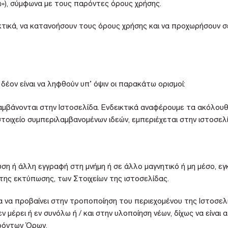
δα»), σύμφωνα με τους παρόντες όρους χρήσης.
κτικά, να κατανοήσουν τους όρους χρήσης και να προχωρήσουν σ
ον είναι να ληφθούν υπ’ όψιν οι παρακάτω ορισμοί:
μβάνονται στην Ιστοσελίδα. Ενδεικτικά αναφέρουμε τα ακόλουθα
οιχείο συμπεριλαμβανομένων ιδεών, εμπεριέχεται στην ιστοσελί
ση ή άλλη εγγραφή στη μνήμη ή σε άλλο μαγνητικό ή μη μέσο, ε
 της εκτύπωσης, των Στοιχείων της ιστοσελίδας.
α να προβαίνει στην τροποποίηση του περιεχομένου της Ιστοσελ
μέρει ή εν συνόλω ή / και στην υλοποίηση νέων, δίχως να είναι
ρόντων Όρων.