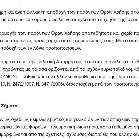
λήρη και ανεπιφύλακτη αποδοχή των παρόντων Όρων Χρήσης στο σ
 με αυτούς του όρους οφείλει να απέχει από τη χρήση της Ιστοσ
σαρμογής των παρόντων Όρων Χρήσης οποτεδήποτε και χωρίς προ
τους παρόντες όρους άρχεται της δημοσίευσης τους. Μετά από 
 αποδοχή των εν λόγω τροποποιήσεων.
μμάτι τους την Πολιτική Απορρήτου, στην οποία αναλύεται ενδ
 τηρώντας με τα όσα ορίζονται από το ισχύον ευρωπαϊκό νομι
ΙΟΥ), καθώς και την ελληνική νομοθεσία περί της Προστασία
, Ν. 2472/1997, Ν. 3471/2006), όπως ισχύει μετά των τροποποι
– Σήματα
ων, σχεδίων, κειμένων βίντεο, και γενικά όλων των στοιχείων τη
εργατών και φορέων – πνευματική ιδιοκτησία, κατατεθειμένα σή
μορφώνεται από τις σχετικές ισχύουσες διατάξεις του ελληνικού